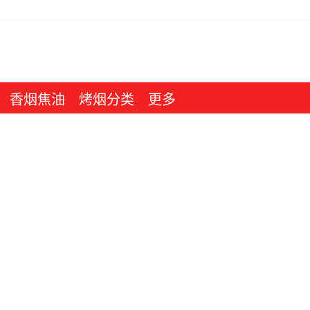
香烟焦油
烤烟分类
更多