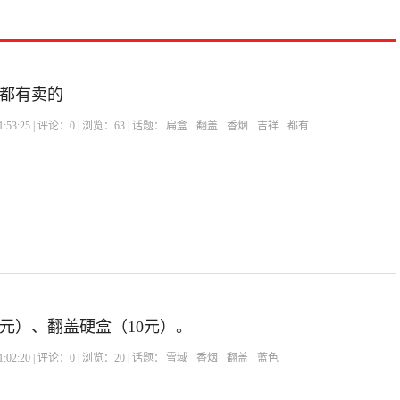
处都有卖的
:53:25 | 评论：
0
| 浏览：
63
| 话题：
扁盒
翻盖
香烟
吉祥
都有
0元）、翻盖硬盒（10元）。
:02:20 | 评论：
0
| 浏览：
20
| 话题：
雪域
香烟
翻盖
蓝色