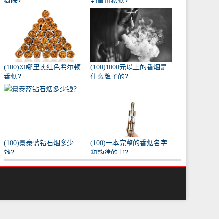
荷味？
到黄山松烟？
(100)Xi哪里卖红色希尔顿
(100)1000元以上的香烟是
香烟？
什么牌子的？
(100)景泰蓝钻石烟多少
(100)一本完整的香烟名字
钱？
和韵律的书？