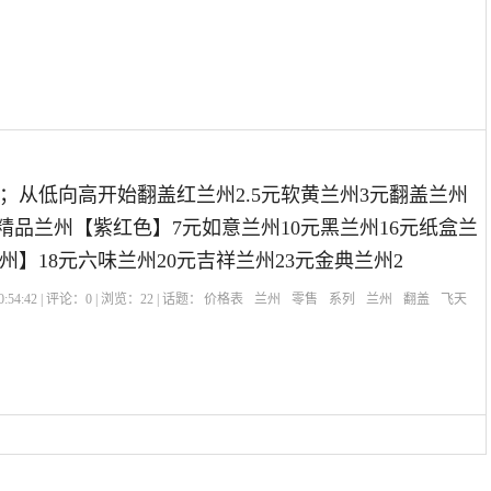
；从低向高开始翻盖红兰州2.5元软黄兰州3元翻盖兰州
元精品兰州【紫红色】7元如意兰州10元黑兰州16元纸盒兰
州】18元六味兰州20元吉祥兰州23元金典兰州2
:54:42 | 评论：
0
| 浏览：
22
| 话题：
价格表
兰州
零售
系列
兰州
翻盖
飞天