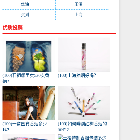
焦油
(73)
玉溪
(73)
买到
(71)
上海
(70)
优质投稿
(100)石狮哪里卖520支香
(100)上海抽烟好吗？
烟？
(100)一盒国宾香烟多少
(100)如何辨别红梅香烟的
钱？
真假？