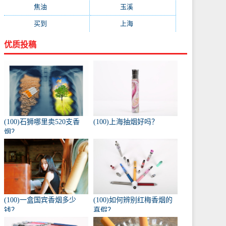
焦油
(73)
玉溪
(73)
买到
(71)
上海
(70)
优质投稿
(100)石狮哪里卖520支香
(100)上海抽烟好吗？
烟？
(100)一盒国宾香烟多少
(100)如何辨别红梅香烟的
钱？
真假？