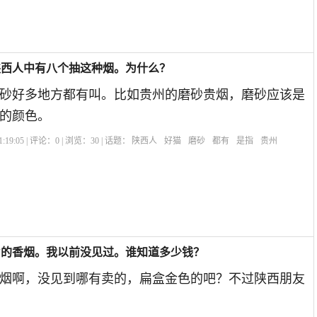
陕西人中有八个抽这种烟。为什么？
砂好多地方都有叫。比如贵州的磨砂贵烟，磨砂应该是
的颜色。
:19:05 | 评论：
0
| 浏览：
30
| 话题：
陕西人
好猫
磨砂
都有
是指
贵州
”的香烟。我以前没见过。谁知道多少钱？
烟啊，没见到哪有卖的，扁盒金色的吧？不过陕西朋友