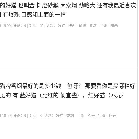
的好猫 也叫金卡 磨砂猴 大众烟 劲略大 还有我最近喜欢
州 有爆珠 口感和上面的一样
:19:00 | 评论：
0
| 浏览：
65
| 话题：
好猫
陕西
价格
喜欢
兰州
陕西
猫牌香烟最好的是多少钱一包呀？ 那要看你是买哪种好
见的 有 蓝好猫（比红的 便宜些），红好猫（25元/
:18:59 | 评论：
0
| 浏览：
8
| 话题：
好猫
香烟
一条
的是
宝鸡
你是