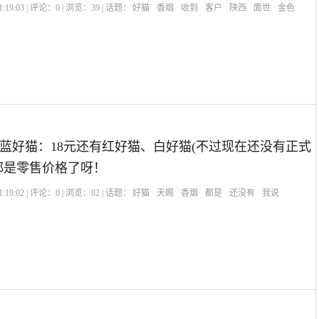
:19:03 | 评论：
0
| 浏览：
39
| 话题：
好猫
香烟
收到
客户
陕西
面世
金色
元蓝好猫：18元还有红好猫、白好猫(不过现在还没有正式
都是零售价格了呀！
:19:02 | 评论：
0
| 浏览：
82
| 话题：
好猫
天赐
香烟
都是
还没有
我说