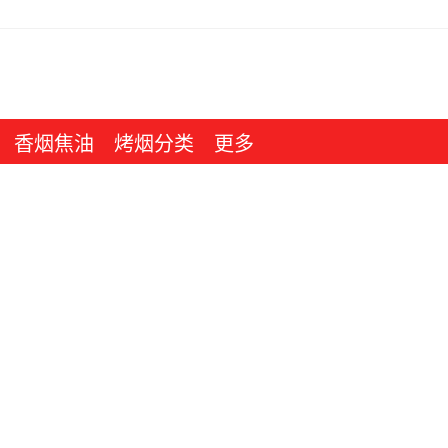
香烟焦油
烤烟分类
更多