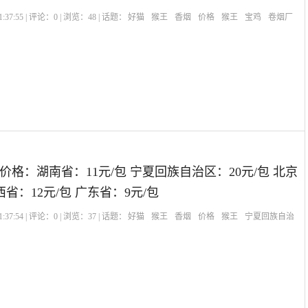
:37:55 | 评论：
0
| 浏览：
48
| 话题：
好猫
猴王
香烟
价格
猴王
宝鸡
卷烟厂
格：湖南省：11元/包 宁夏回族自治区：20元/包 北京
西省：12元/包 广东省：9元/包
:37:54 | 评论：
0
| 浏览：
37
| 话题：
好猫
猴王
香烟
价格
猴王
宁夏回族自治