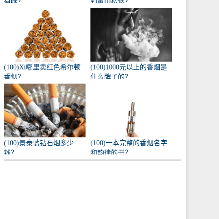
荷味？
到黄山松烟？
(100)Xi哪里卖红色希尔顿
(100)1000元以上的香烟是
香烟？
什么牌子的？
(100)景泰蓝钻石烟多少
(100)一本完整的香烟名字
钱？
和韵律的书？