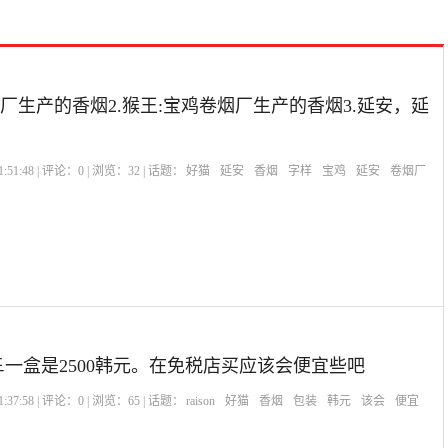
烟厂生产的香烟2.猴王:宝鸡卷烟厂生产的香烟3.延安，延
:51:48 | 评论：
0
| 浏览：
32
| 话题：
好猫
延安
香烟
字样
宝鸡
延安
卷烟厂
레드一盒是2500韩元。在免税店买应该会便宜些吧
:37:58 | 评论：
0
| 浏览：
65
| 话题：
raison
好猫
香烟
包装
韩元
该会
便宜