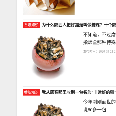
为什么陕西人把好猫烟叫做糖霜？十个
香烟知识
不知道，不过磨
指烟盒那种特殊
发布时间：2020-03-21 21
我从顾客那里收到一包名为“非常好的猫
香烟知识
今年刚刚面世的
说80多一包