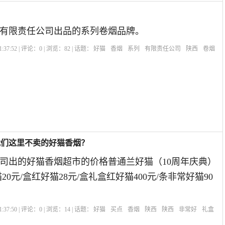
有限责任公司出品的系列卷烟品牌。
:37:52 | 评论：
0
| 浏览：
82
| 话题：
好猫
香烟
系列
有限责任公司
陕西
卷烟
我们这里不卖的好猫香烟？
司出的好猫香烟超市的价格普通兰好猫（10周年庆典）
猫20元/盒红好猫28元/盒礼盒红好猫400元/条非常好猫90
:37:50 | 评论：
0
| 浏览：
14
| 话题：
好猫
买点
香烟
陕西
陕西
非常好
礼盒