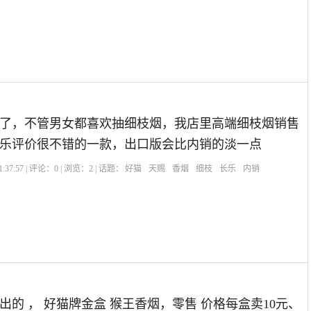
了，不管男女都喜欢抽细枝烟，我店里高端细枝烟销售
乐评价很不错的一款，出口版会比内销的淡一点
:37:57 | 评论：
0
| 浏览：
2
| 话题：
好猫
天赐
香烟
细枝
长乐
内销
出的 ， 好猫牌金盒 猴王香烟，零售 价格每盒卖10元、