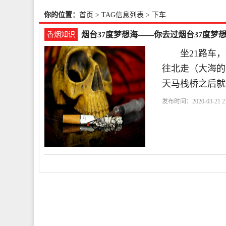
你的位置：
首页
> TAG信息列表 > 下车
烟台37度梦想海——你去过烟台37度梦
香烟知识
坐21路车，
往北走（大海的
天马栈桥之后就
发布时间：2020-03-21 21