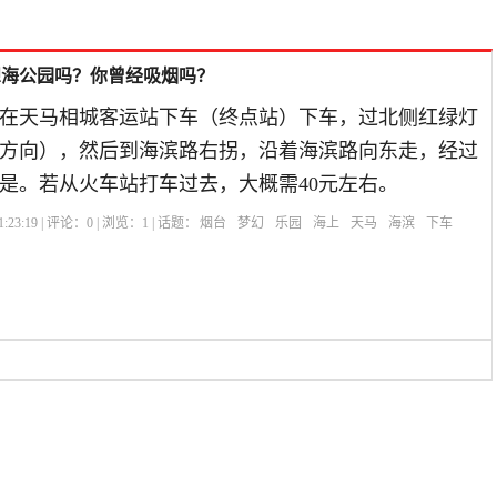
想海公园吗？你曾经吸烟吗？
在天马相城客运站下车（终点站）下车，过北侧红绿灯
方向），然后到海滨路右拐，沿着海滨路向东走，经过
是。若从火车站打车过去，大概需40元左右。
:23:19 | 评论：
0
| 浏览：
1
| 话题：
烟台
梦幻
乐园
海上
天马
海滨
下车