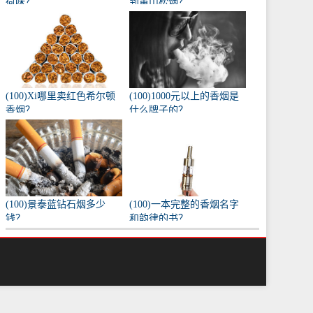
荷味？
到黄山松烟？
(100)Xi哪里卖红色希尔顿
(100)1000元以上的香烟是
香烟？
什么牌子的？
(100)景泰蓝钻石烟多少
(100)一本完整的香烟名字
钱？
和韵律的书？