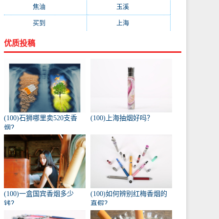
焦油
(73)
玉溪
(73)
买到
(71)
上海
(70)
优质投稿
(100)石狮哪里卖520支香
(100)上海抽烟好吗？
烟？
(100)一盒国宾香烟多少
(100)如何辨别红梅香烟的
钱？
真假？