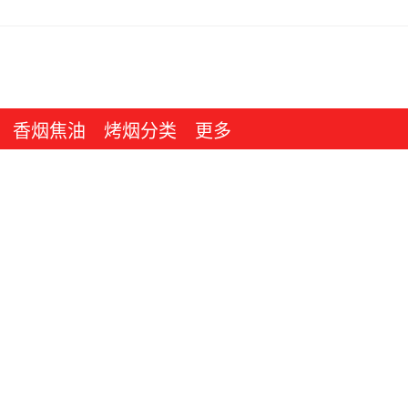
香烟焦油
烤烟分类
更多