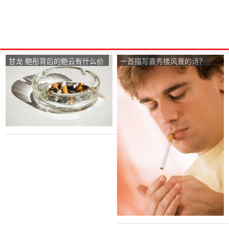
甘龙·鲍彤背后的鲍云有什么价
一首描写嘉秀楼风景的诗？
值？