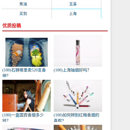
焦油
(73)
玉溪
(73)
买到
(71)
上海
(70)
优质投稿
(100)石狮哪里卖520支香
(100)上海抽烟好吗？
烟？
(100)一盒国宾香烟多少
(100)如何辨别红梅香烟的
钱？
真假？