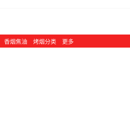
香烟焦油
烤烟分类
更多