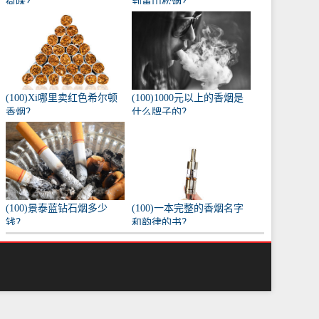
荷味？
到黄山松烟？
(100)Xi哪里卖红色希尔顿
(100)1000元以上的香烟是
香烟？
什么牌子的？
(100)景泰蓝钻石烟多少
(100)一本完整的香烟名字
钱？
和韵律的书？