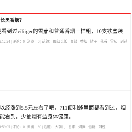
细长黑香烟？
er?我看到过viliiger的雪茄和普通香烟一样粗，10支铁盒装
:12:24 | 评论：
0
| 浏览：
6
| 话题：
细细长长
毒战
香烟
牌子
我看
雪茄
到过
以经涨到5.5元左右了吧，711便利蜂里面都看到过，烟
能看到。少抽烟有益身体健康。
:59:05 | 评论：
0
| 浏览：
69
| 话题：
大前门
香烟
烟摊
也能
到过