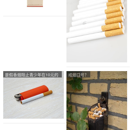
是假香烟阻止青少年在10元的
戒烟口号？
红旗运河烟盒上吸烟吗？