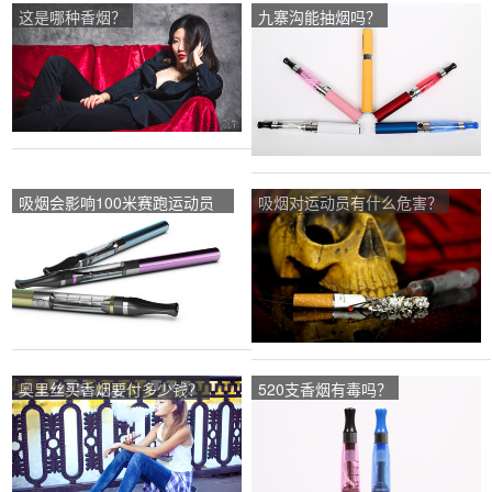
这是哪种香烟？
九寨沟能抽烟吗？
吸烟会影响100米赛跑运动员
吸烟对运动员有什么危害？
吗？
奥里丝买香烟要付多少钱？
520支香烟有毒吗？