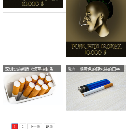
深圳实施新版《烟草控制条
我有一根黄色的硬包装的田字
例》。第一轮烟草控制回合如
龙纹香烟。大约的市场价格是
何？你怎么想呢?
多少？
1
2
下一页
尾页