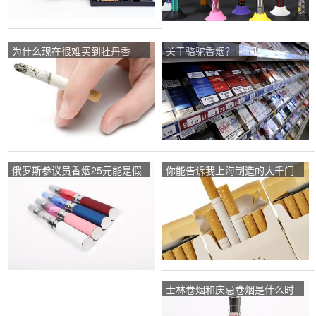
为什么现在很难买到牡丹香
关于骆驼香烟？
烟？
俄罗斯参议员香烟25元能是假
你能告诉我上海制造的大千门
的吗？
香烟的软壳和硬壳多少钱吗？
士林卷烟和庆忌卷烟是什么时
候停产的？为什么？