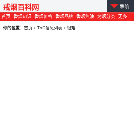
戒烟百科网
导航
首页
香烟知识
香烟价格
香烟品牌
香烟焦油
烤烟分类
更多
你的位置：
首页
> TAG信息列表 > 很难