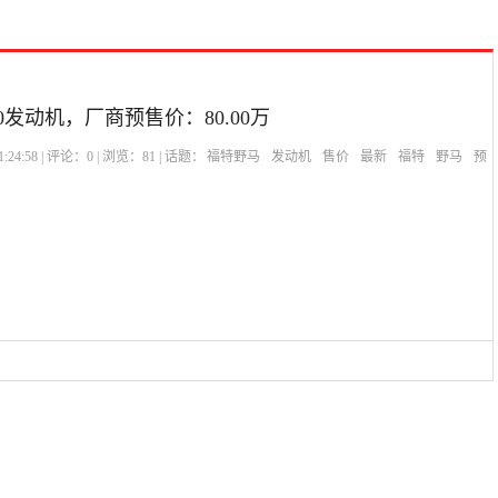
0发动机，厂商预售价：80.00万
:24:58 | 评论：
0
| 浏览：
81
| 话题：
福特野马
发动机
售价
最新
福特
野马
预