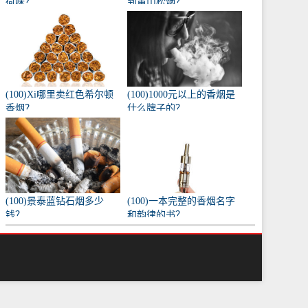
荷味？
到黄山松烟？
(100)Xi哪里卖红色希尔顿
(100)1000元以上的香烟是
香烟？
什么牌子的？
(100)景泰蓝钻石烟多少
(100)一本完整的香烟名字
钱？
和韵律的书？