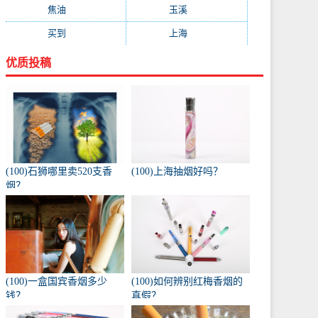
焦油
(73)
玉溪
(73)
买到
(71)
上海
(70)
优质投稿
(100)石狮哪里卖520支香
(100)上海抽烟好吗？
烟？
(100)一盒国宾香烟多少
(100)如何辨别红梅香烟的
钱？
真假？