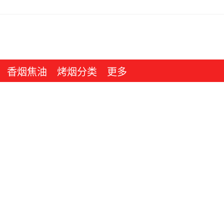
香烟焦油
烤烟分类
更多