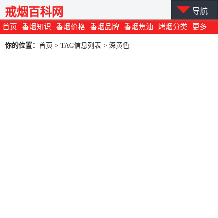
戒烟百科网
导航
首页
香烟知识
香烟价格
香烟品牌
香烟焦油
烤烟分类
更多
你的位置：
首页
> TAG信息列表 > 深黄色