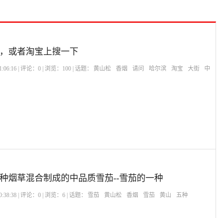
，或者淘宝上搜一下
:06:16 | 评论：
0
| 浏览：
100
| 话题：
黄山松
香烟
请问
哈尔滨
淘宝
大街
中
种烟草混合制成的中品质雪茄--雪茄的一种
:38:38 | 评论：
0
| 浏览：
6
| 话题：
雪茄
黄山松
香烟
雪茄
黄山
五种