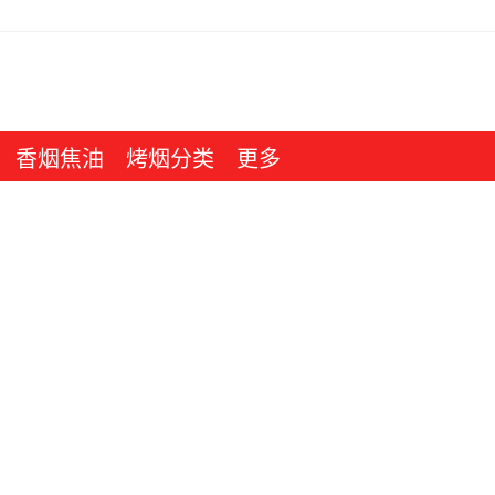
香烟焦油
烤烟分类
更多