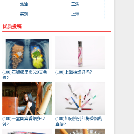
焦油
(73)
玉溪
(73)
买到
(71)
上海
(70)
优质投稿
(100)石狮哪里卖520支香
(100)上海抽烟好吗？
烟？
(100)一盒国宾香烟多少
(100)如何辨别红梅香烟的
钱？
真假？