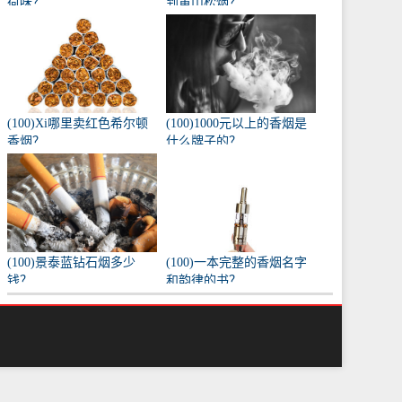
荷味？
到黄山松烟？
(100)Xi哪里卖红色希尔顿
(100)1000元以上的香烟是
香烟？
什么牌子的？
(100)景泰蓝钻石烟多少
(100)一本完整的香烟名字
钱？
和韵律的书？