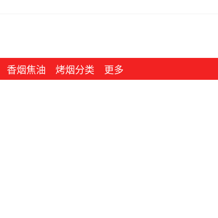
香烟焦油
烤烟分类
更多