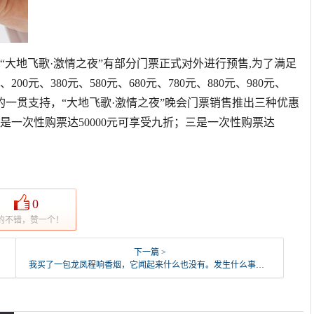
会“大地飞歌·激情之夜”有部分门票正式对外进行预售,为了满足
元、380元、580元、680元、780元、880元、980元、
的一贯支持，“大地飞歌·激情之夜”晚会门票销售推出三种优惠
二是一次性购票达50000元可享受九折；三是一次性购票达
0
的不错，赞一个！
下一篇 >
我买了一包龙凤程响香烟，它闻起来什么也没有。发生什么事了？