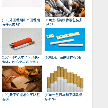
(100)外国香烟和本国香烟
(100)土楼特制香烟包装多
有什么区别？
少钱？
(100)一包“大中华”香烟多
(100)L&。m是哪种香烟？
少钱？回答之前看清楚了
吗？
(100)我不知道怎么买骆驼
(100)一包日本和平牌香烟
香烟。
多少钱？