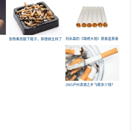
刘永森的《锦绣大地》景泰蓝景泰
张杨果而脱下鞋子，郭德纲主持了
蓝
他一
2005泸州清酒之乡飞歌多少钱？