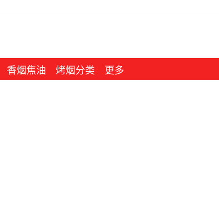
香烟焦油
烤烟分类
更多