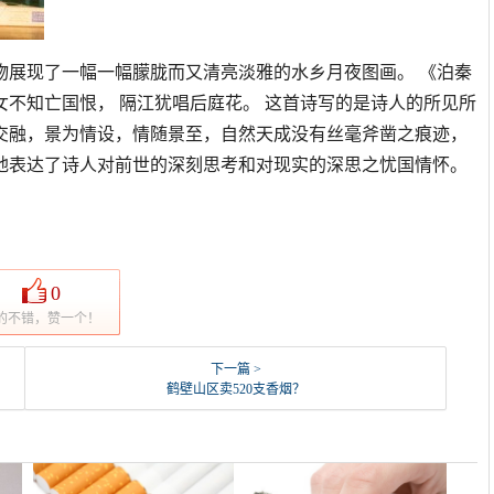
物展现了一幅一幅朦胧而又清亮淡雅的水乡月夜图画。 《泊秦
商女不知亡国恨， 隔江犹唱后庭花。 这首诗写的是诗人的所见所
交融，景为情设，情随景至，自然天成没有丝毫斧凿之痕迹，
地表达了诗人对前世的深刻思考和对现实的深思之忧国情怀。
0
的不错，赞一个！
下一篇 >
鹤壁山区卖520支香烟？