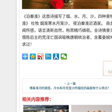
《泊秦淮》这首诗描写了烟、水、月、沙，四种景
淮》 杜牧 烟笼寒水月笼沙， 夜泊秦淮近酒家。 
闻所感，语言清新自然，构思精巧缜密。全诗情景
借陈后主的荒淫亡国讽喻晚唐朝统治者，含蓄委婉
求过！
写
< 上一篇
博秦淮河的烟笼、冷水和月亮笼沙所描绘的画面有什么特点？
相关内容推荐：