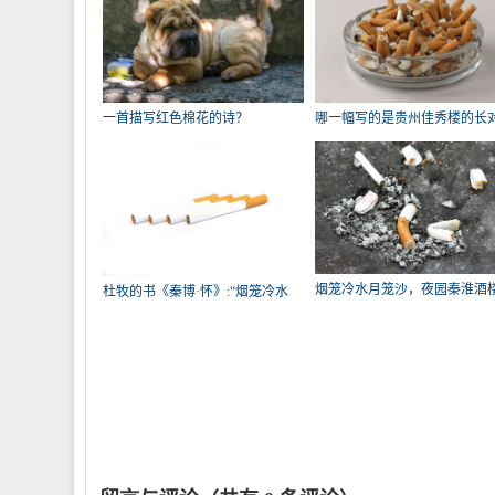
一首描写红色棉花的诗？
哪一幅写的是贵州佳秀楼的长
联？
烟笼冷水月笼沙，夜园秦淮酒
杜牧的书《秦博·怀》:“烟笼冷水