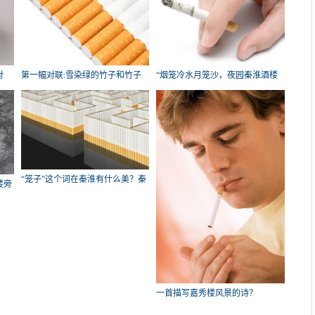
对
第一幅对联:雪染绿的竹子和竹子
“烟笼冷水月笼沙，夜园秦淮酒楼
更
旁
“笼子”这个词在秦淮有什么美？秦
楼旁
淮
一首描写嘉秀楼风景的诗？