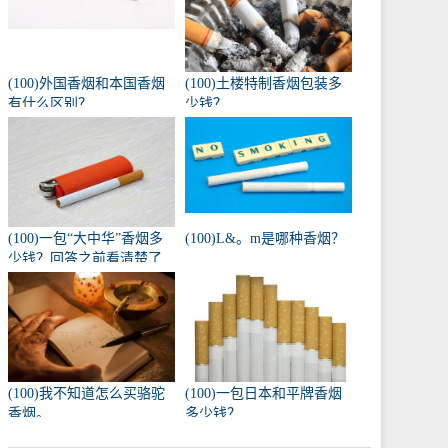
(100)外国香烟和本国香烟
(100)土楼特制香烟包装多
有什么区别？
少钱？
(100)一包“大中华”香烟多
(100)L&。m是哪种香烟？
少钱？回答之前看清楚了
吗？
(100)我不知道怎么买骆驼
(100)一包日本和平牌香烟
香烟。
多少钱？