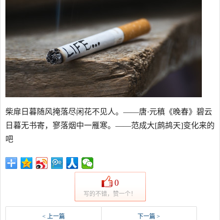
柴扉日暮随风掩落尽闲花不见人。——唐·元稹《晚春》碧云
日暮无书寄，寥落烟中一雁寒。——范成大[鹧鸪天]变化来的
吧
0
写的不错，赞一个！
< 上一篇
下一篇 >