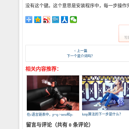
没有这个键。这个意思是安装程序中，每一步操作完
写
< 上一篇
下一个是介词吗？
相关内容推荐：
kmp算法的下一步是什么？
在c语言链表中，p=q->next和p-
>next=
留言与评论（共有
0
条评论）