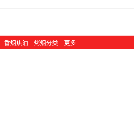
香烟焦油
烤烟分类
更多