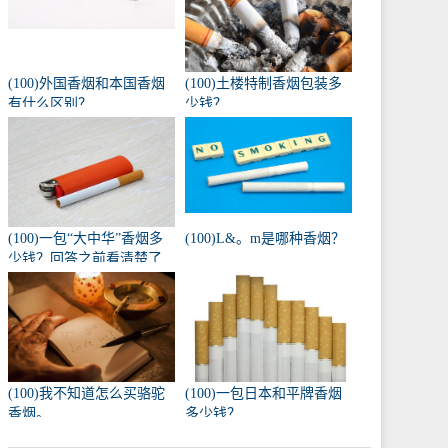
(100)外国香烟和本国香烟
(100)土楼特制香烟包装多
有什么区别？
少钱？
(100)一包“大中华”香烟多
(100)L&。m是哪种香烟？
少钱？回答之前看清楚了
吗？
(100)我不知道怎么买骆驼
(100)一包日本和平牌香烟
香烟。
多少钱？