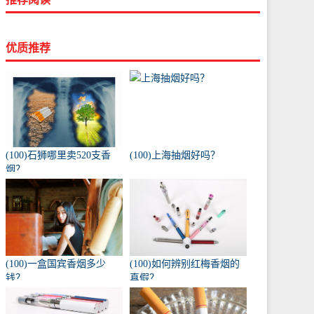
优质推荐
(100)石狮哪里卖520支香
(100)上海抽烟好吗？
烟？
(100)一盒国宾香烟多少
(100)如何辨别红梅香烟的
钱？
真假？