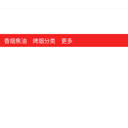
香烟焦油
烤烟分类
更多